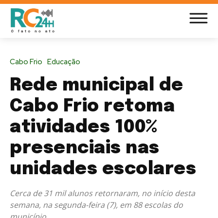
Cabo Frio
Educação
Rede municipal de
Cabo Frio retoma
atividades 100%
presenciais nas
unidades escolares
Cerca de 31 mil alunos retornaram, no início desta
semana, na segunda-feira (7), em 88 escolas do
município