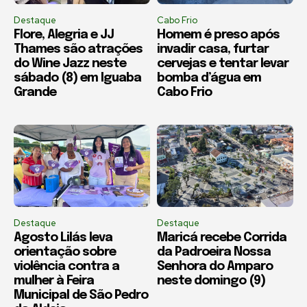
Destaque
Cabo Frio
Flore, Alegria e JJ
Homem é preso após
Thames são atrações
invadir casa, furtar
do Wine Jazz neste
cervejas e tentar levar
sábado (8) em Iguaba
bomba d’água em
Grande
Cabo Frio
Destaque
Destaque
Agosto Lilás leva
Maricá recebe Corrida
orientação sobre
da Padroeira Nossa
violência contra a
Senhora do Amparo
mulher à Feira
neste domingo (9)
Municipal de São Pedro