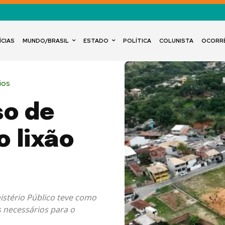
ÍCIAS
MUNDO/BRASIL
ESTADO
POLÍTICA
COLUNISTA
OCORR
ios
so de
o lixão
istério Público teve como
 necessários para o