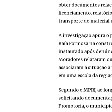
obter documentos relaci
licenciamento, relatóri
transporte do material u
A investigação apura o p
Baía Formosa na constr
instaurado após denúnc
Moradores relataram que 
associaram a situação a
em uma escola da região
Segundo o MPRJ, ao lon
solicitando documentaçã
Promotoria, o municípi