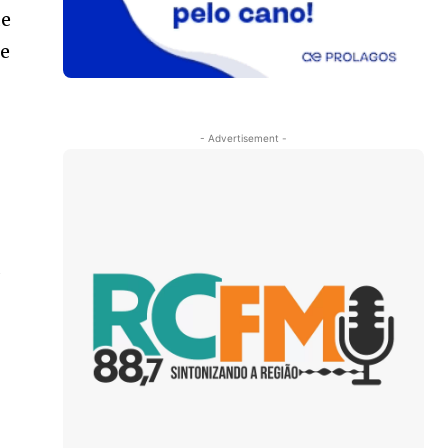
de
 e
- Advertisement -
s
s