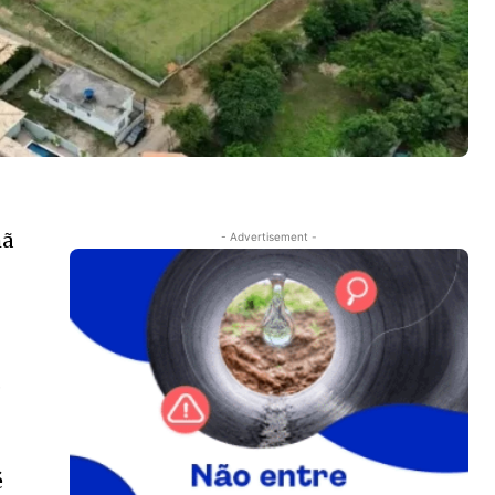
hã
- Advertisement -
e
.
é