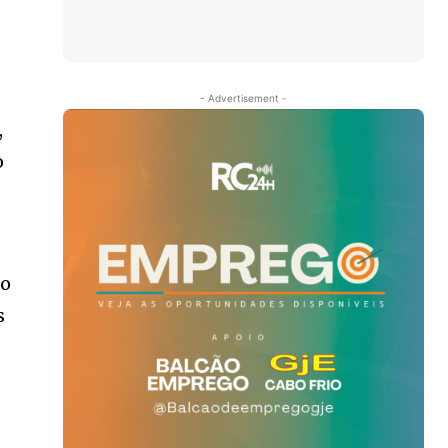
- Advertisement -
,
o
io
s