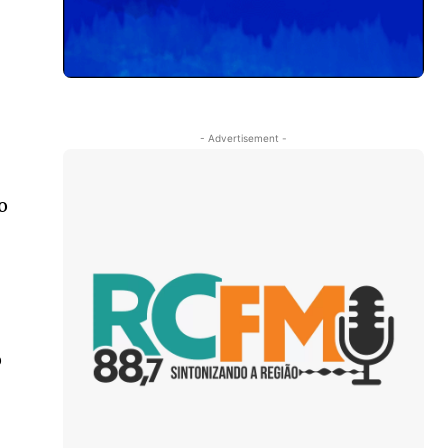
m
- Advertisement -
o
e
o