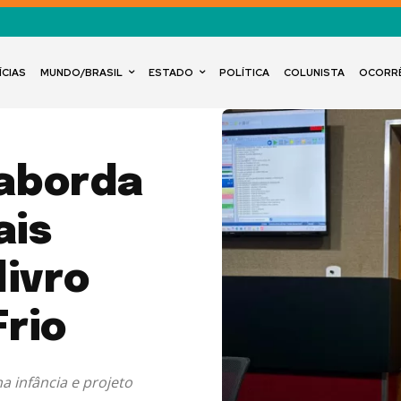
ÍCIAS
MUNDO/BRASIL
ESTADO
POLÍTICA
COLUNISTA
OCORR
 aborda
ais
livro
Frio
a infância e projeto