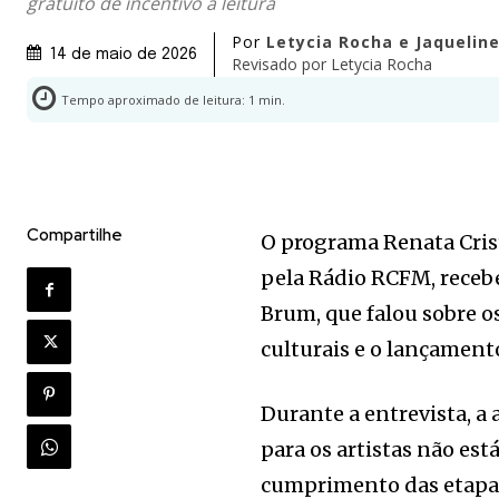
gratuito de incentivo à leitura
Por
Letycia Rocha e Jaquelin
14 de maio de 2026
Revisado por
Letycia Rocha
Tempo aproximado de leitura:
1
min.
Compartilhe
O programa Renata Cris
pela Rádio RCFM, recebeu
Brum, que falou sobre os
culturais e o lançamento
Durante a entrevista, a
para os artistas não es
cumprimento das etapas 