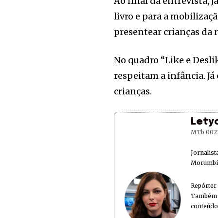
Ao final da entrevista, 
livro e para a mobiliza
presentear crianças da 
No quadro “Like e Deslik
respeitam a infância. Já
crianças.
Lety
MTb 002
Jornalis
Morumbi 
Repórter
Também é
conteúdo