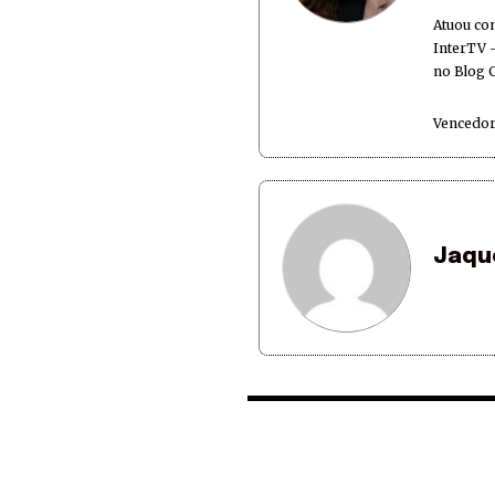
Atuou co
InterTV -
no Blog 
Vencedor
Jaqu