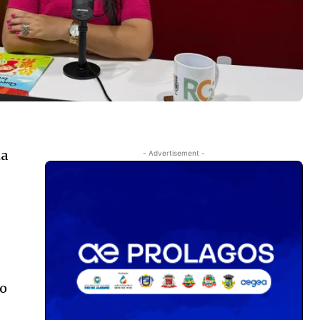
ma
- Advertisement -
no