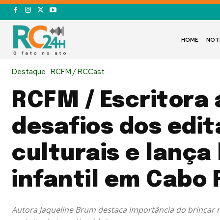
HOME
NOT
Destaque
RCFM / RCCast
RCFM / Escritora
desafios dos edit
culturais e lança 
infantil em Cabo 
Autora Jaqueline Brum destaca importância do brincar n