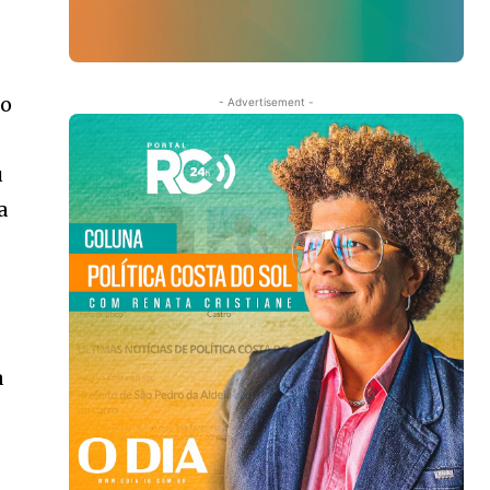
do
- Advertisement -
u
a
a