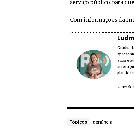
serviço público para que
Com informações da In
Ludm
Graduada
apresent
anos e at
autora p
plataform
Vencedor
denúncia
Tópicos