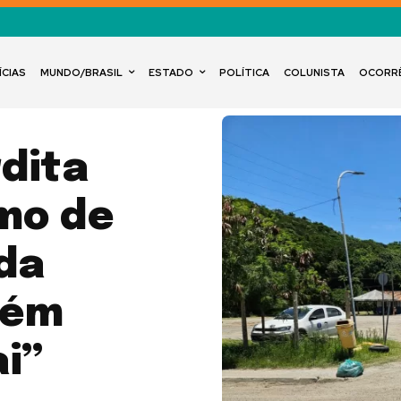
ÍCIAS
MUNDO/BRASIL
ESTADO
POLÍTICA
COLUNISTA
OCORR
rdita
smo de
ida
uém
i”