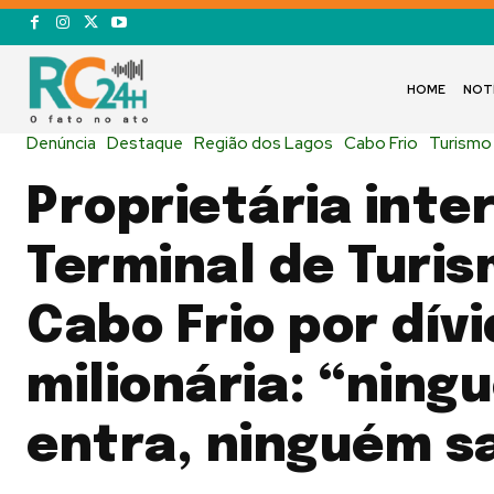
HOME
NOT
Denúncia
Destaque
Região dos Lagos
Cabo Frio
Turismo
Proprietária inte
Terminal de Turi
Cabo Frio por dív
milionária: “ning
entra, ninguém sa