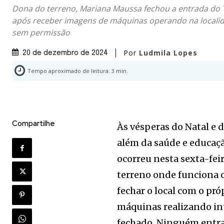
Dona do terreno, Mariana Maussa fechou a entrada do 
após receber imagens de máquinas operando na locali
sem permissão
Por
Ludmila Lopes
20 de dezembro de 2024
Tempo aproximado de leitura:
3
min.
Compartilhe
Às vésperas do Natal e 
além da saúde e educaçã
ocorreu nesta sexta-fei
terreno onde funciona 
fechar o local com o pr
máquinas realizando in
fechado. Ninguém entra 