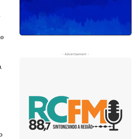
r
s
ão
- Advertisement -
.
o