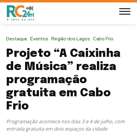
Destaque
Eventos
Região dos Lagos
Cabo Frio
Projeto “A Caixinha
de Música” realiza
programação
gratuita em Cabo
Frio
Programação acontece nos dias 3 e 4 de julho, com
entrada gratuita em dois espaços da cidade