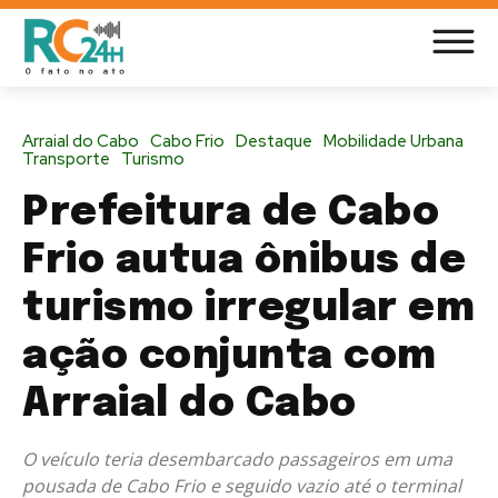
Arraial do Cabo
Cabo Frio
Destaque
Mobilidade Urbana
Transporte
Turismo
Prefeitura de Cabo
Frio autua ônibus de
turismo irregular em
ação conjunta com
Arraial do Cabo
O veículo teria desembarcado passageiros em uma
pousada de Cabo Frio e seguido vazio até o terminal