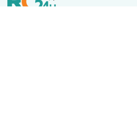
Política de Privacidade
Termos de Uso e Serviços
Política de Direitos Autorais
DESTAQUES
Boca Miúda
BOCA MIÚDA: OS BASTIDORES DA POLÍTICA NA REGIÃO
DOS LAGOS NESTA SEXTA-FEIRA (7)
Destaque
Wine Jazz 2026 tem início nesta sexta-feira (7) em
Iguaba Grande