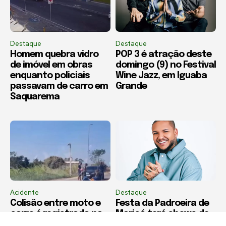
Destaque
Destaque
Homem quebra vidro
POP 3 é atração deste
de imóvel em obras
domingo (9) no Festival
enquanto policiais
Wine Jazz, em Iguaba
passavam de carro em
Grande
Saquarema
Acidente
Destaque
Colisão entre moto e
Festa da Padroeira de
carro é registrada na
Maricá terá shows de
Estrada Araruama x Rio
Suel e União de Maricá