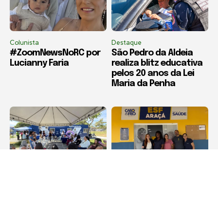
Colunista
Destaque
#ZoomNewsNoRC por
São Pedro da Aldeia
Lucianny Faria
realiza blitz educativa
pelos 20 anos da Lei
Maria da Penha
Armação dos Búzios
Cabo Frio
Operação Mulher
Salineira entrega
Presente promove
doações da Campanha
roda de conversa
do Agasalho a
sobre violência contra
comunidades de Cabo