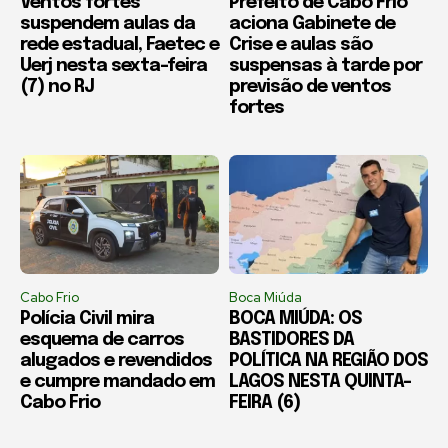
Ventos fortes
Prefeito de Cabo Frio
suspendem aulas da
aciona Gabinete de
rede estadual, Faetec e
Crise e aulas são
Uerj nesta sexta-feira
suspensas à tarde por
(7) no RJ
previsão de ventos
fortes
Cabo Frio
Boca Miúda
Polícia Civil mira
BOCA MIÚDA: OS
esquema de carros
BASTIDORES DA
alugados e revendidos
POLÍTICA NA REGIÃO DOS
e cumpre mandado em
LAGOS NESTA QUINTA-
Cabo Frio
FEIRA (6)