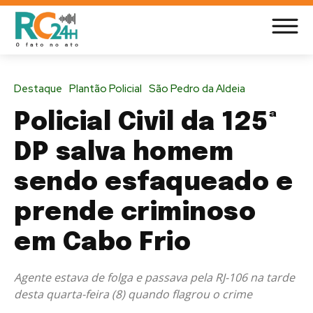
Destaque
Plantão Policial
São Pedro da Aldeia
Policial Civil da 125ª
DP salva homem
sendo esfaqueado e
prende criminoso
em Cabo Frio
Agente estava de folga e passava pela RJ-106 na tarde
desta quarta-feira (8) quando flagrou o crime