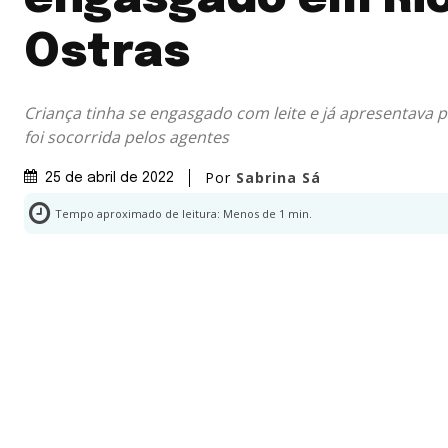
Ostras
Criança tinha se engasgado com leite e já apresentava p
foi socorrida pelos agentes
Por
Sabrina Sá
25 de abril de 2022
Tempo aproximado de leitura:
Menos de 1
min.