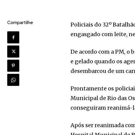
Compartilhe
Policiais do 32º Batalhã
engasgado com leite, nes
De acordo com a PM, o be
e gelado quando os ag
desembarcou de um carro
Prontamente os policiai
Municipal de Rio das O
conseguiram reanimá-la
Após ser reanimada com 
Hospital Municipal de R