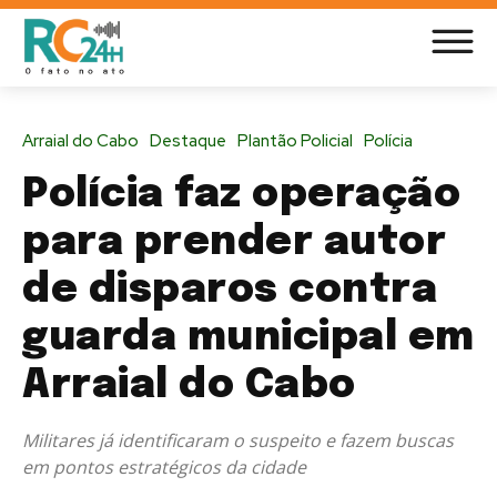
Arraial do Cabo
Destaque
Plantão Policial
Polícia
Polícia faz operação
para prender autor
de disparos contra
guarda municipal em
Arraial do Cabo
Militares já identificaram o suspeito e fazem buscas
em pontos estratégicos da cidade