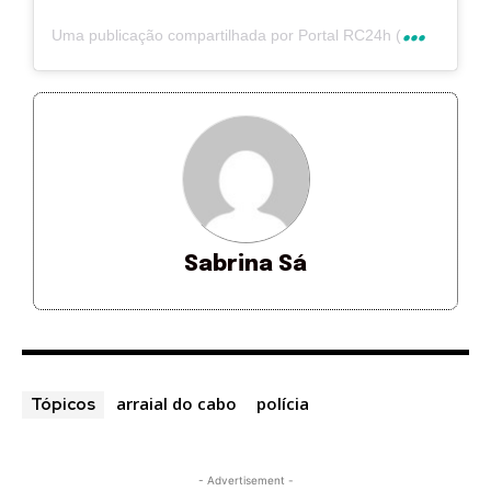
U
ma publicação compartilhada por Portal RC24h (@rc24hnoticias)
Sabrina Sá
arraial do cabo
polícia
Tópicos
- Advertisement -