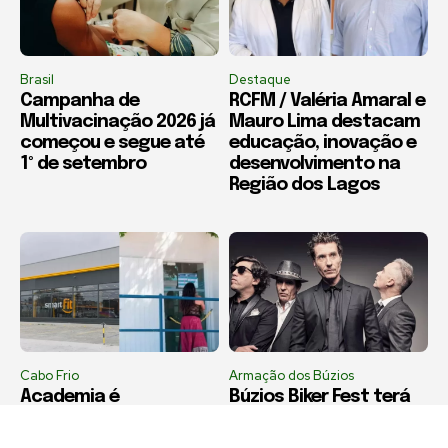
Brasil
Destaque
Campanha de
RCFM / Valéria Amaral e
Multivacinação 2026 já
Mauro Lima destacam
começou e segue até
educação, inovação e
1º de setembro
desenvolvimento na
Região dos Lagos
Cabo Frio
Armação dos Búzios
Academia é
Búzios Biker Fest terá
desinterditada após
Capital Inicial e 20
apresentar medidas
bandas em quatro dias