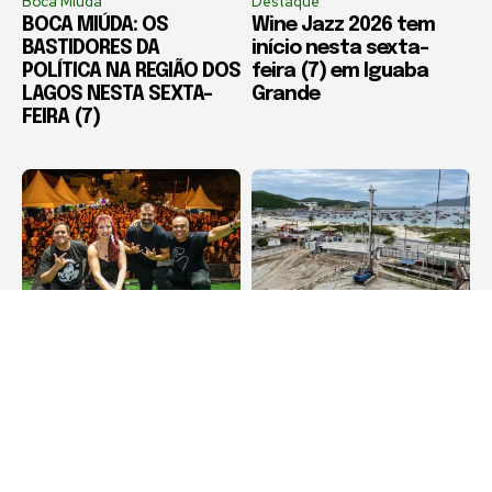
Boca Miúda
Destaque
BOCA MIÚDA: OS
Wine Jazz 2026 tem
BASTIDORES DA
início nesta sexta-
POLÍTICA NA REGIÃO DOS
feira (7) em Iguaba
LAGOS NESTA SEXTA-
Grande
FEIRA (7)
Cabo Frio
Arraial do Cabo
Diveneta Moto Fest
Compradores cobram
celebra 20 anos e
definição sobre obra
movimenta Cabo Frio a
de condomínio em
partir nesta sexta-
Arraial do Cabo
feira (6)