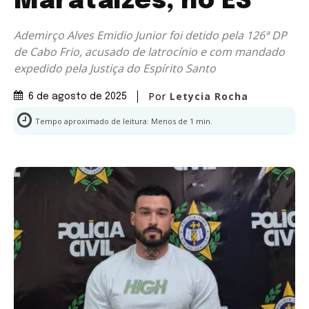
Marataízes, no ES
Ademirço Alves Emidio Junior foi detido pela 126ª DP
de Cabo Frio, acusado de latrocínio e com mandado
expedido pela Justiça do Espírito Santo
Por
Letycia Rocha
6 de agosto de 2025
Tempo aproximado de leitura:
Menos de 1
min.