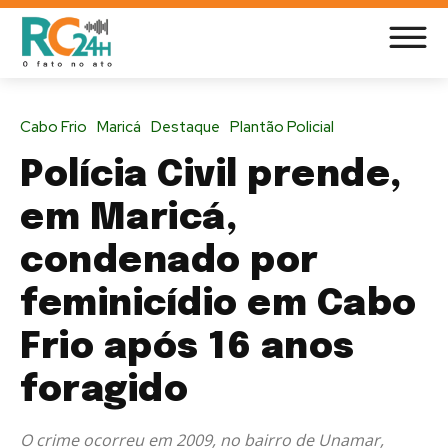
Cabo Frio
Maricá
Destaque
Plantão Policial
Polícia Civil prende,
em Maricá,
condenado por
feminicídio em Cabo
Frio após 16 anos
foragido
O crime ocorreu em 2009, no bairro de Unamar,