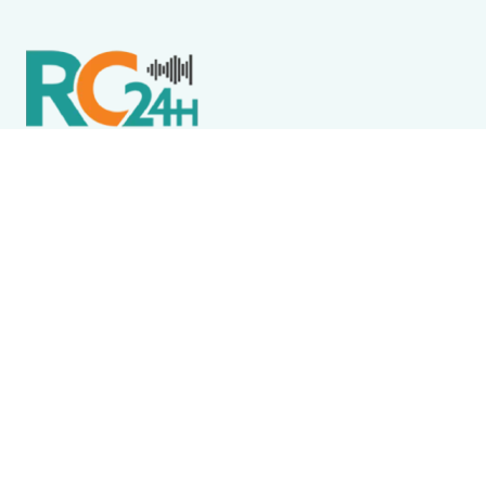
Política de Privacidade
Termos de Uso e Serviços
Política de Direitos Autorais
DESTAQUES
Acidente
Menina morre após acidente envolvendo ônibus
escolar em Saquarema
Destaque