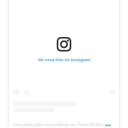
Ver essa foto no Instagram
U
ma publicação compartilhada por Portal RC24h (@rc24hnoticias)