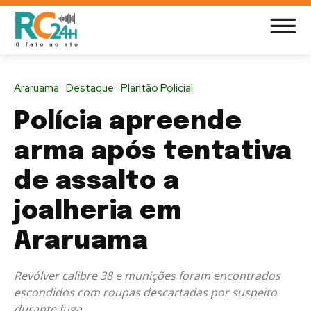
Araruama
Destaque
Plantão Policial
Polícia apreende
arma após tentativa
de assalto a
joalheria em
Araruama
Revólver calibre 38 e munições foram encontrados
escondidos com roupas descartadas por suspeito
durante fuga