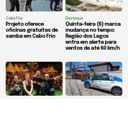
Cabo Frio
Destaque
Projeto oferece
Quinta-feira (6) marca
oficinas gratuitas de
mudança no tempo;
samba em Cabo Frio
Região dos Lagos
entra em alerta para
ventos de até 60 km/h
Cabo Frio
Armação dos Búzios
Diveneta Moto Fest
Roubos e furtos caem
celebra 20 anos e
em Búzios durante
movimenta Cabo Frio a
julho, aponta balanço
partir desta quinta-
da segurança