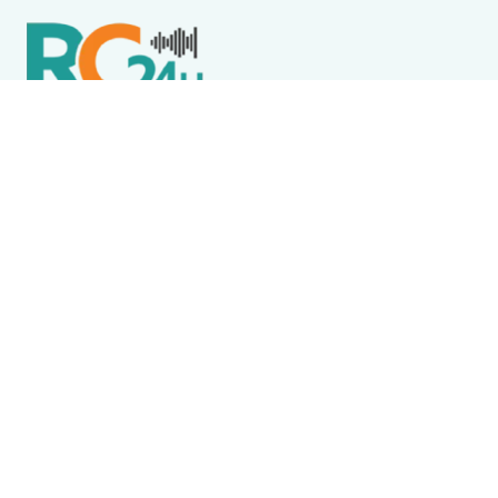
Política de Privacidade
Termos de Uso e Serviços
Política de Direitos Autorais
DESTAQUES
Boca Miúda
BOCA MIÚDA: OS BASTIDORES DA POLÍTICA NA REGIÃO
DOS LAGOS NESTA QUINTA-FEIRA (6)
Acidente
Menina morre após acidente envolvendo ônibus