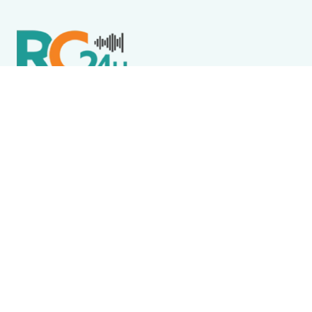
Política de Privacidade
Termos de Uso e Serviços
Política de Direitos Autorais
DESTAQUES
Destaque
Flore, Alegria e JJ Thames são atrações do Wine
Jazz neste sábado (8) em Iguaba Grande
Cabo Frio