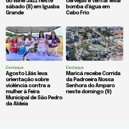
do Wine Jazz neste
cervejas e tentar levar
sábado (8) em Iguaba
bomba d’água em
Grande
Cabo Frio
Destaque
Destaque
Agosto Lilás leva
Maricá recebe Corrida
orientação sobre
da Padroeira Nossa
violência contra a
Senhora do Amparo
mulher à Feira
neste domingo (9)
Municipal de São Pedro
da Aldeia