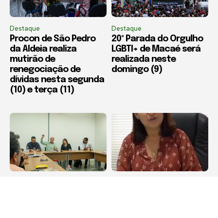
Destaque
Destaque
Procon de São Pedro
20ª Parada do Orgulho
da Aldeia realiza
LGBTI+ de Macaé será
mutirão de
realizada neste
renegociação de
domingo (9)
dívidas nesta segunda
(10) e terça (11)
Destaque
Boca Miúda
São Pedro da Aldeia
BOCA MIÚDA: OS
articula parceria para
BASTIDORES DA
qualificação
POLÍTICA NA REGIÃO DOS