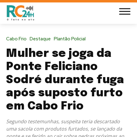
Cabo Frio
Destaque
Plantão Policial
Mulher se joga da
Ponte Feliciano
Sodré durante fuga
após suposto furto
em Cabo Frio
Segundo testemunhas, suspeita teria descartado
uma sacola com produtos furtados, se lançado da
ponte e se ferido ao cair sobre pedras próximas ao