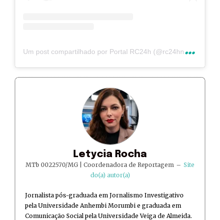
U
m post compartilhado por Portal RC24h (@rc24hnoticias)
Letycia Rocha
MTb 0022570/MG | Coordenadora de Reportagem
–
Site
do(a) autor(a)
Jornalista pós-graduada em Jornalismo Investigativo
pela Universidade Anhembi Morumbi e graduada em
Comunicação Social pela Universidade Veiga de Almeida.