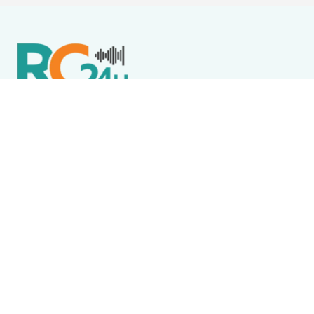
Política de Privacidade
Termos de Uso e Serviços
Política de Direitos Autorais
DESTAQUES
Destaque
Homem quebra vidro de imóvel em obras enquanto
policiais passavam de carro em Saquarema