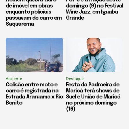
de imóvel em obras
domingo (9) no Festival
enquanto policiais
Wine Jazz, em Iguaba
passavam de carro em
Grande
Saquarema
Acidente
Destaque
Colisão entre moto e
Festa da Padroeira de
carro é registrada na
Maricá terá shows de
Estrada Araruama x Rio
Suel e União de Maricá
Bonito
no próximo domingo
(16)