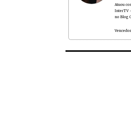
Atuou co
InterTV -
no Blog 
Vencedor