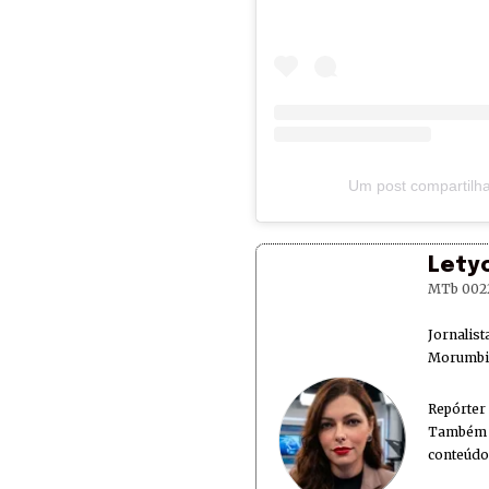
Um post compartilha
Lety
MTb 002
Jornalis
Morumbi 
Repórter
Também é
conteúdo