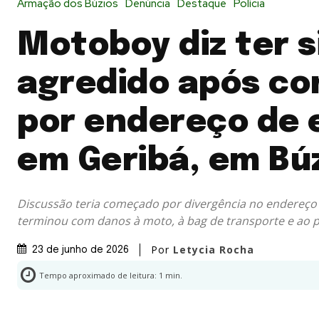
Armação dos Búzios
Denúncia
Destaque
Polícia
Motoboy diz ter s
agredido após co
por endereço de 
em Geribá, em Bú
Discussão teria começado por divergência no endereço 
terminou com danos à moto, à bag de transporte e ao 
Por
Letycia Rocha
23 de junho de 2026
Tempo aproximado de leitura:
1
min.