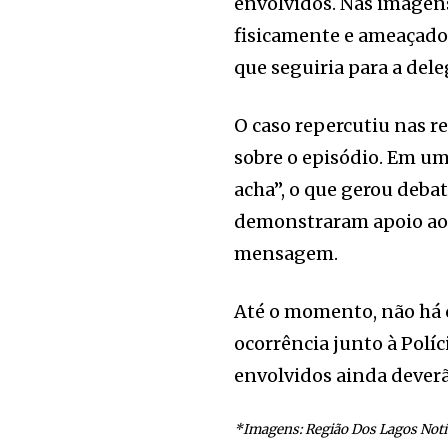
envolvidos. Nas imagens
fisicamente e ameaçado 
que seguiria para a dele
O caso repercutiu nas r
sobre o episódio. Em uma
acha”, o que gerou deba
demonstraram apoio ao 
mensagem.
Até o momento, não há c
ocorrência junto à Políc
envolvidos ainda deverã
*Imagens: Região Dos Lagos Notí