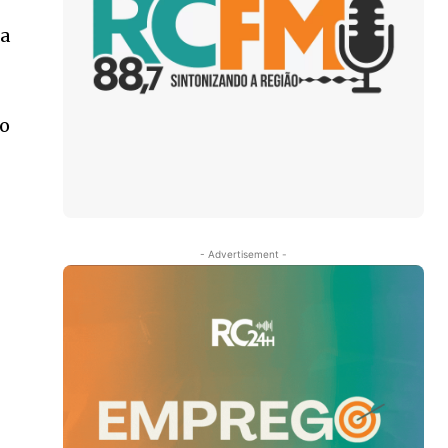
ma
fo
- Advertisement -