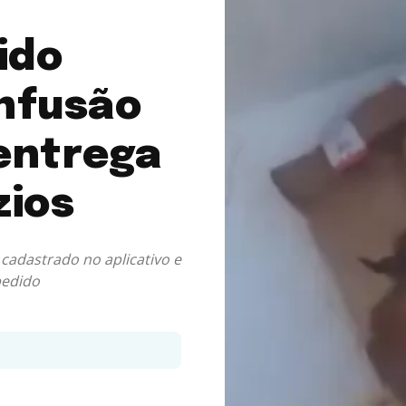
ido
nfusão
entrega
zios
cadastrado no aplicativo e
pedido