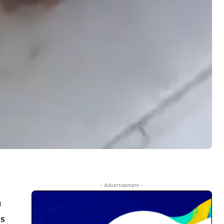
- Advertisement -
a
ós