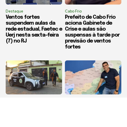
Destaque
Cabo Frio
Ventos fortes
Prefeito de Cabo Frio
suspendem aulas da
aciona Gabinete de
rede estadual, Faetec e
Crise e aulas são
Uerj nesta sexta-feira
suspensas à tarde por
(7) no RJ
previsão de ventos
fortes
Cabo Frio
Boca Miúda
Polícia Civil mira
BOCA MIÚDA: OS
esquema de carros
BASTIDORES DA
alugados e revendidos
POLÍTICA NA REGIÃO DOS
e cumpre mandado em
LAGOS NESTA QUINTA-