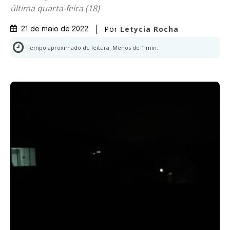
última quarta-feira (18)
Por
Letycia Rocha
21 de maio de 2022
Tempo aproximado de leitura:
Menos de 1
min.