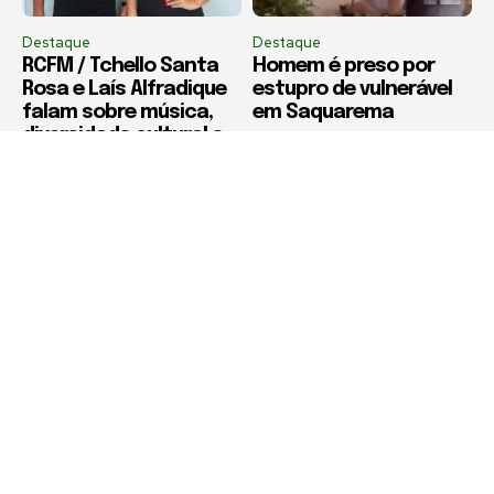
Destaque
Destaque
RCFM / Tchello Santa
Homem é preso por
Rosa e Laís Alfradique
estupro de vulnerável
falam sobre música,
em Saquarema
diversidade cultural e
cuidado com os
animais
Política de Privacidade
Termos de Uso e Serviços