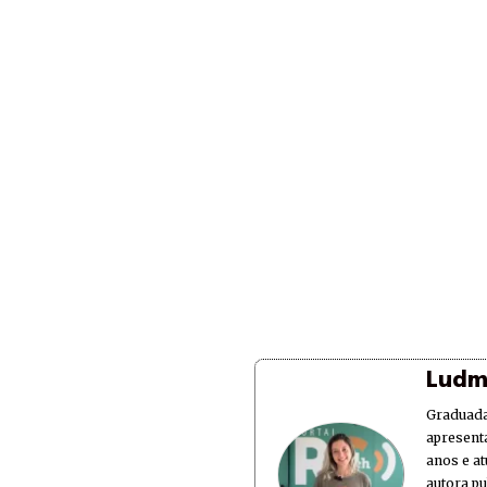
Ludm
Graduada
apresent
anos e at
autora p