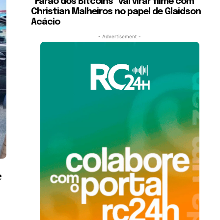
“Faraó dos Bitcoins” vai virar filme com
Christian Malheiros no papel de Glaidson
Acácio
- Advertisement -
e