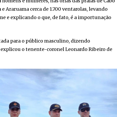
a homens e mulheres, nas orlas das praias de Cabo
a e Araruama cerca de 1.700 ventarolas, levando
me e explicando o que, de fato, é a importunação
ada para o público masculino, dizendo
 explicou o tenente-coronel Leonardo Ribeiro de