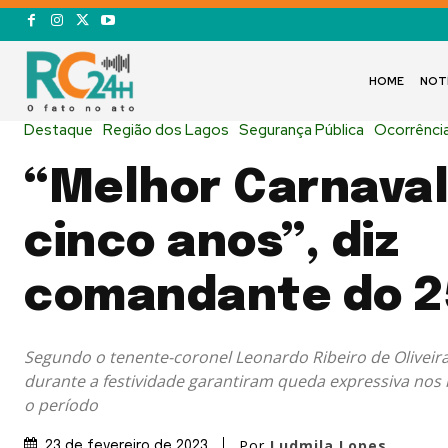
HOME
NOT
Destaque
Região dos Lagos
Segurança Pública
Ocorrênci
“Melhor Carnava
cinco anos”, diz
comandante do 2
Segundo o tenente-coronel Leonardo Ribeiro de Oliveira
durante a festividade garantiram queda expressiva nos 
o período
Por
Ludmila Lopes
23 de fevereiro de 2023