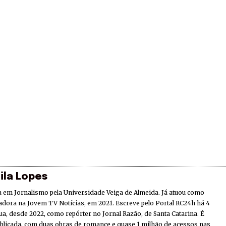
ila Lopes
 em Jornalismo pela Universidade Veiga de Almeida. Já atuou como
adora na Jovem TV Notícias, em 2021. Escreve pelo Portal RC24h há 4
ua, desde 2022, como repórter no Jornal Razão, de Santa Catarina. É
ublicada, com duas obras de romance e quase 1 milhão de acessos nas