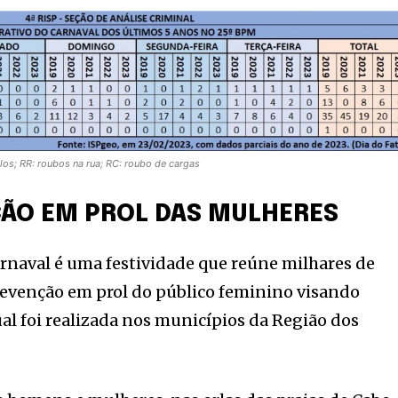
culos; RR: roubos na rua; RC: roubo de cargas
AÇÃO EM PROL DAS MULHERES
rnaval é uma festividade que reúne milhares de
revenção em prol do público feminino visando
al foi realizada nos municípios da Região dos