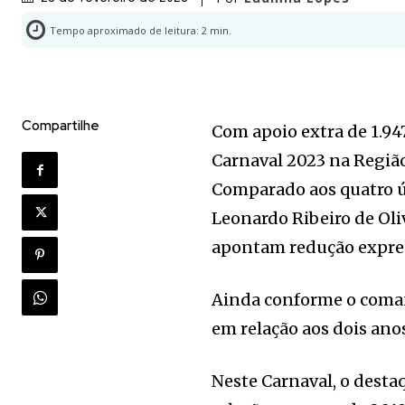
Tempo aproximado de leitura:
2
min.
Compartilhe
Com apoio extra de 1.947
Carnaval 2023 na Regiã
Comparado aos quatro ú
Leonardo Ribeiro de Ol
apontam redução expres
Ainda conforme o coma
em relação aos dois ano
Neste Carnaval, o dest