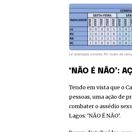
LV: letalidade violenta; RV: roubo de veí
‘NÃO É NÃO’: 
Tendo em vista que o Ca
pessoas, uma ação de p
combater o assédio sexu
Lagos: ‘NÃO É NÃO’.