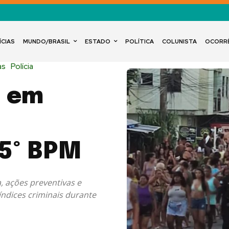
ÍCIAS
MUNDO/BRASIL
ESTADO
POLÍTICA
COLUNISTA
OCORR
as
Polícia
l em
5º BPM
, ações preventivas e
índices criminais durante