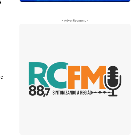
s
- Advertisement -
de