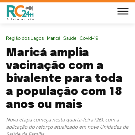
Região dos Lagos
Maricá
Saúde
Covid-19
Maricá amplia
vacinação com a
bivalente para toda
a população com 18
anos ou mais
Nova etapa começa nesta quarta-feira (26), com a
aplicação do reforço atualizado em nove Unidades de
Saúde da Família