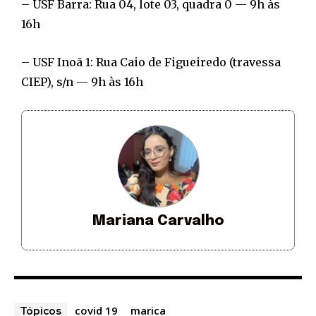
– USF Barra: Rua 04, lote 03, quadra 0 — 9h às
16h
– USF Inoã 1: Rua Caio de Figueiredo (travessa
CIEP), s/n — 9h às 16h
Mariana Carvalho
covid 19
marica
Tópicos