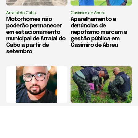
Arraial do Cabo
Casimiro de Abreu
Motorhomes não
Aparelhamento e
poderão permanecer
denúncias de
em estacionamento
nepotismo marcam a
municipal de Arraial do
gestão pública em
Cabo a partir de
Casimiro de Abreu
setembro
Arraial do Cabo
Cabo Frio
Família pede
Bugio ferido é
transferência urgente
resgatado às margens
para paciente
da Rodovia Amaral
internado em Arraial
Peixoto, em Cabo Frio