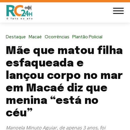
Destaque
Macaé
Ocorrências
Plantão Policial
Mãe que matou filha
esfaqueada e
lançou corpo no mar
em Macaé diz que
menina “está no
céu”
Manoela Minuto Aguiar, de apenas 3 anos, foi