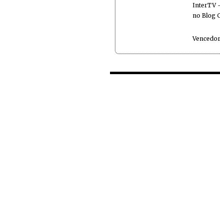
InterTV -
no Blog 
Vencedor