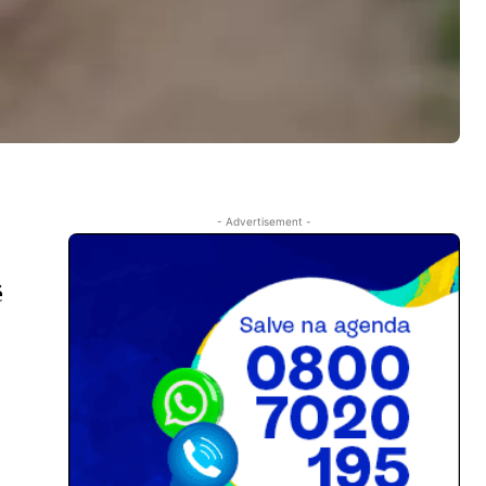
- Advertisement -
é