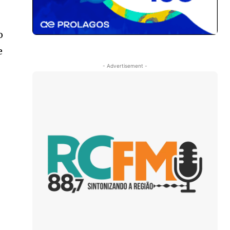
o
e
- Advertisement -