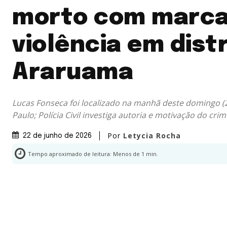
morto com marca
violência em distr
Araruama
Lucas Fonseca foi localizado na manhã deste domingo (
Paulo; Polícia Civil investiga autoria e motivação do crim
Por
Letycia Rocha
22 de junho de 2026
Tempo aproximado de leitura:
Menos de 1
min.