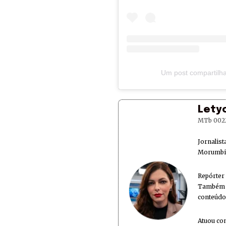
Um post compartilha
Lety
MTb 002
Jornalis
Morumbi 
Repórter
Também é
conteúdo
Atuou co