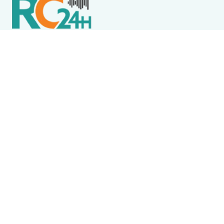
Política de Privacidade
Termos de Uso e Serviços
Política de Direitos Autorais
DESTAQUES
Destaque
RCFM / Luciano Silva e Jandira Feghali debatem
sobre turismo, cultura e política
Arraial do Cabo
Motorhomes não poderão permanecer em
estacionamento municipal de Arraial do Cabo a