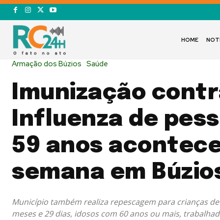
HOME
NOT
Armação dos Búzios
Saúde
Imunização contr
Influenza de pess
59 anos acontece
semana em Búzio
Município também realiza repescagem para crianças de
meses e 29 dias, idosos com 60 anos ou mais, trabalhad