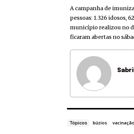
A campanha de imunizaç
pessoas: 1.326 idosos, 6
município realizou no di
ficaram abertas no sába
Sabr
búzios
vacinaçã
Tópicos