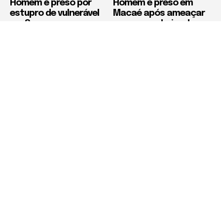
Homem é preso por
Homem é preso em
estupro de vulnerável
Macaé após ameaçar
em Saquarema
ex-companheira de
morte
Política de Privacidade
Termos de Uso e Serviços
Política de Direitos Autorais