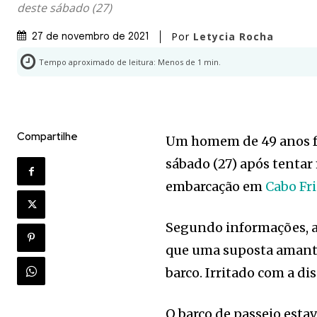
deste sábado (27)
Por
Letycia Rocha
27 de novembro de 2021
Tempo aproximado de leitura:
Menos de 1
min.
Compartilhe
Um homem de 49 anos foi
sábado (27) após tentar
embarcação em
Cabo Fr
Segundo informações, a
que uma suposta amant
barco. Irritado com a d
O barco de passeio esta