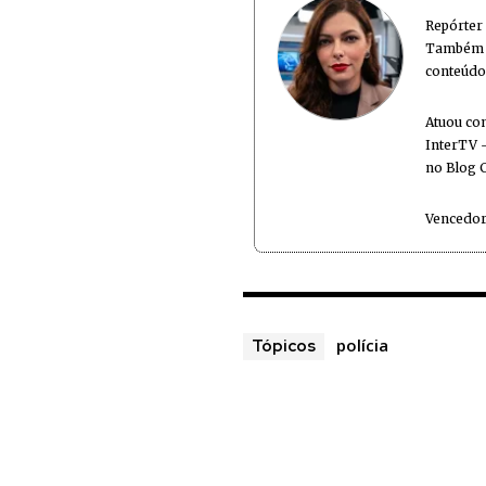
Repórter
Também é
conteúdo
Atuou co
InterTV -
no Blog 
Vencedor
polícia
Tópicos