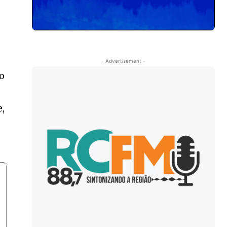
- Advertisement -
do
,