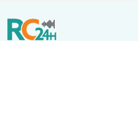
Política de Privacidade
Termos de Uso e Serviços
Política de Direitos Autorais
DESTAQUES
Cabo Frio
Smart Fit é interditada pelo Procon de Cabo Frio
após reclamações sobre falta de água