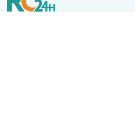
Política de Privacidade
Termos de Uso e Serviços
Política de Direitos Autorais
DESTAQUES
Destaque
Mulher é agredida com sanduicheira e socos, foge
para a delegacia e marido é preso em Iguaba
Grande
Boca Miúda
BOCA MIÚDA: OS BASTIDORES DA POLÍTICA NA REGIÃO
DOS LAGOS NESTA QUARTA-FEIRA (5)