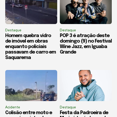
Destaque
Destaque
Homem quebra vidro
POP 3 é atração deste
de imóvel em obras
domingo (9) no Festival
enquanto policiais
Wine Jazz, em Iguaba
passavam de carro em
Grande
Saquarema
Acidente
Destaque
Colisão entre moto e
Festa da Padroeira de