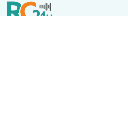
Política de Privacidade
Termos de Uso e Serviços
Política de Direitos Autorais
DESTAQUES
Boca Miúda
BOCA MIÚDA: OS BASTIDORES DA POLÍTICA NA REGIÃO
DOS LAGOS NESTA QUINTA-FEIRA (6)
Acidente
Menina morre após acidente envolvendo ônibus