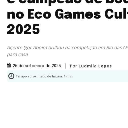
no Eco Games Cul
2025
Agente Igor Aboim brilhou na competição em Rio das Ost
para casa
Por
Ludmila Lopes
25 de setembro de 2025
Tempo aproximado de leitura:
1
min.