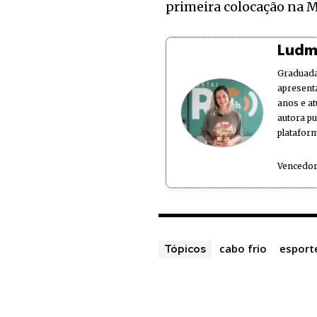
primeira colocação na Ma
Ludm
Graduada
apresent
anos e at
autora p
plataform
Vencedor
cabo frio
esport
Tópicos