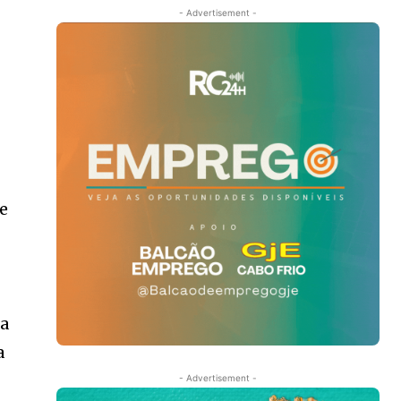
- Advertisement -
 e
ia
a
- Advertisement -