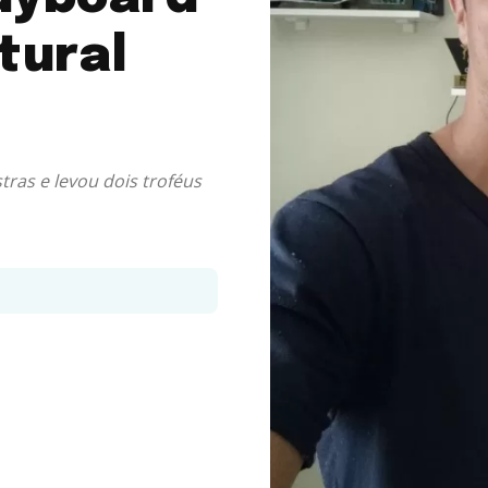
tural
ras e levou dois troféus