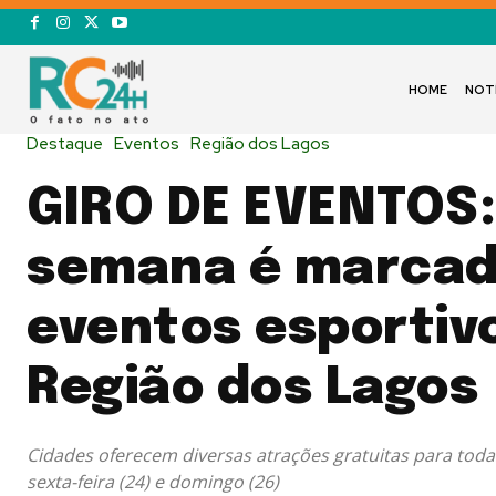
HOME
NOT
Destaque
Eventos
Região dos Lagos
GIRO DE EVENTOS: 
semana é marcad
eventos esportiv
Região dos Lagos
Cidades oferecem diversas atrações gratuitas para todas
sexta-feira (24) e domingo (26)