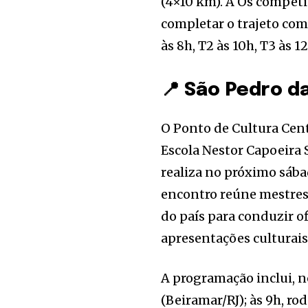
(4×10 km). A Os competi
completar o trajeto com
às 8h, T2 às 10h, T3 às 1
📍 São Pedro da
O Ponto de Cultura Cen
Escola Nestor Capoeira 
realiza no próximo sáb
encontro reúne mestres 
do país para conduzir of
apresentações culturais
A programação inclui, n
(Beiramar/RJ); às 9h, rod