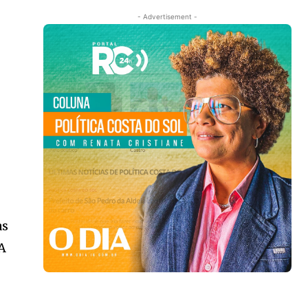
- Advertisement -
as
 A