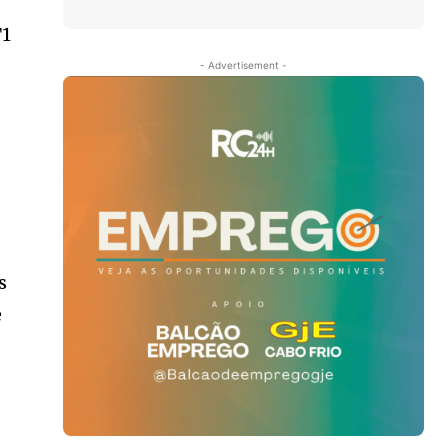
T1
- Advertisement -
s
e