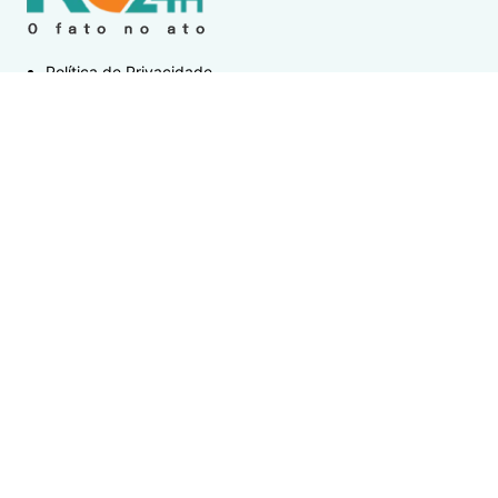
Política de Privacidade
Termos de Uso e Serviços
Política de Direitos Autorais
DESTAQUES
Destaque
Flore, Alegria e JJ Thames são atrações do Wine
Jazz neste sábado (8) em Iguaba Grande
Cabo Frio
Homem é preso após invadir casa, furtar cervejas e
tentar levar bomba d’água em Cabo Frio
Destaque