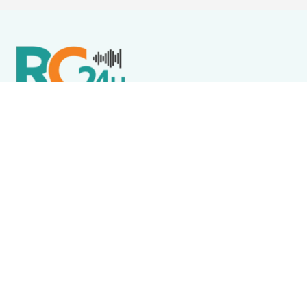
Política de Privacidade
Termos de Uso e Serviços
Política de Direitos Autorais
DESTAQUES
Boca Miúda
BOCA MIÚDA: OS BASTIDORES DA POLÍTICA NA REGIÃO
DOS LAGOS NESTA QUARTA-FEIRA (5)