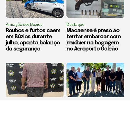
Armação dos Búzios
Destaque
Roubos e furtos caem
Macaense é preso ao
em Búzios durante
tentar embarcar com
julho, aponta balanço
revólver na bagagem
da segurança
no Aeroporto Galeão
Destaque
Boca Miúda
Mulher é agredida com
BOCA MIÚDA: OS
sanduicheira e socos,
BASTIDORES DA
foge para a delegacia
POLÍTICA NA REGIÃO DOS
e marido é preso em
LAGOS NESTA QUARTA-