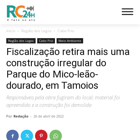
Início
Região dos Lagos
Cabo Frio
Região dos Lagos
Cabo Frio
Meio Ambiente
Fiscalização retira mais uma
construção irregular do
Parque do Mico-leão-
dourado, em Tamoios
Responsáveis pela obra fugiram do local; material foi
apreendido e a construção foi demolida
Por
Redação
-
26 de abril de 2022