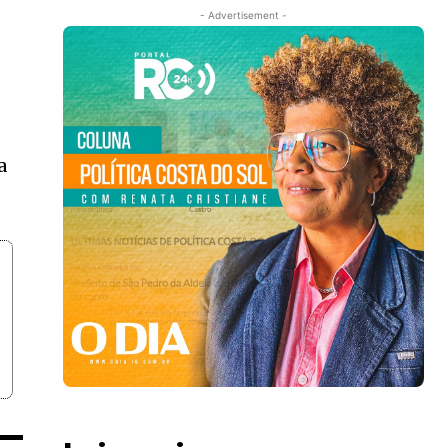
- Advertisement -
m
a