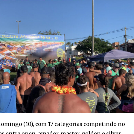
domingo (10), com 17 categorias competindo no
as entre open, amador, master, golden e silver.