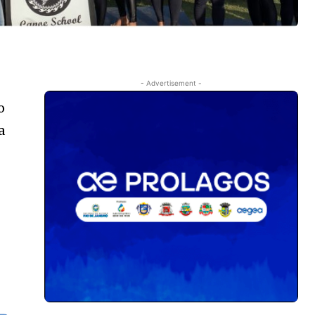
- Advertisement -
o
a