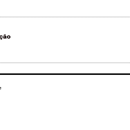
ção
e