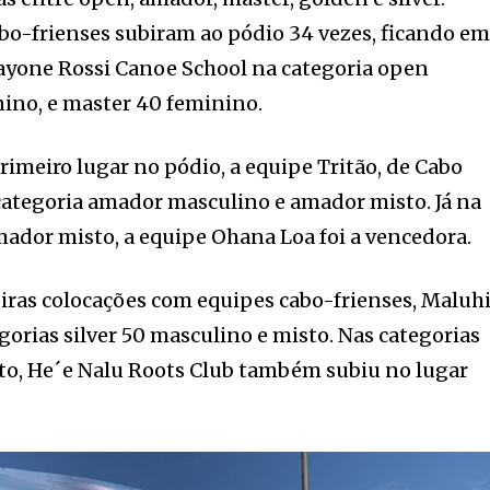
cabo-frienses subiram ao pódio 34 vezes, ficando e
Dayone Rossi Canoe School na categoria open
ino, e master 40 feminino.
imeiro lugar no pódio, a equipe Tritão, de Cabo
 categoria amador masculino e amador misto. Já na
ador misto, a equipe Ohana Loa foi a vencedora.
ras colocações com equipes cabo-frienses, Maluh
gorias silver 50 masculino e misto. Nas categorias
to, He´e Nalu Roots Club também subiu no lugar