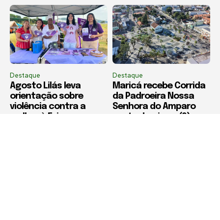
Destaque
Destaque
Agosto Lilás leva
Maricá recebe Corrida
orientação sobre
da Padroeira Nossa
violência contra a
Senhora do Amparo
mulher à Feira
neste domingo (9)
Municipal de São Pedro
da Aldeia