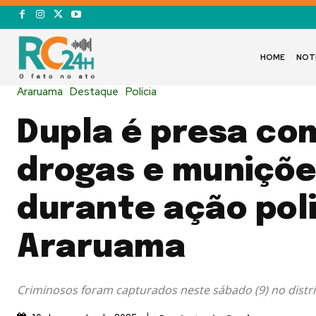
HOME
NOT
Araruama
Destaque
Polícia
Dupla é presa co
drogas e muniçõe
durante ação poli
Araruama
Criminosos foram capturados neste sábado (9) no distri