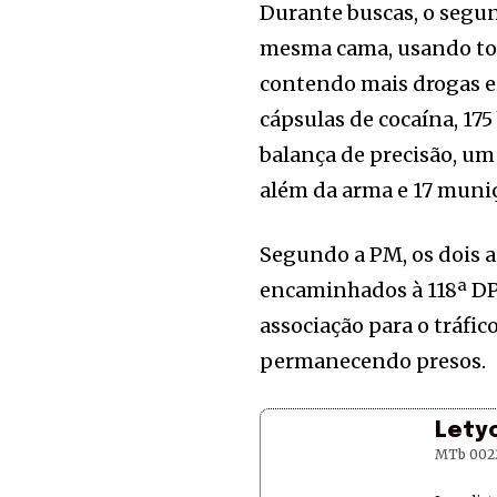
Durante buscas, o segun
mesma cama, usando tor
contendo mais drogas e 
cápsulas de cocaína, 17
balança de precisão, um 
além da arma e 17 muniç
Segundo a PM, os dois a
encaminhados à 118ª DP,
associação para o tráfic
permanecendo presos.
Lety
MTb 002