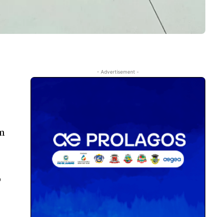
- Advertisement -
am
o