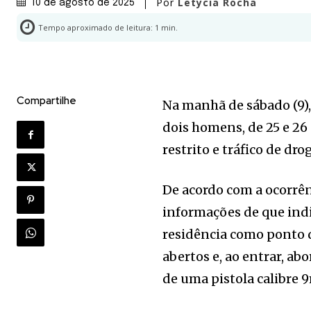
Por
Letycia Rocha
10 de agosto de 2025
Tempo aproximado de leitura:
1
min.
Compartilhe
Na manhã de sábado (9),
dois homens, de 25 e 26 
restrito e tráfico de dr
De acordo com a ocorrên
informações de que indi
residência como ponto d
abertos e, ao entrar, a
de uma pistola calibre