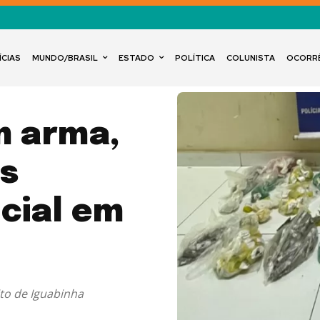
ÍCIAS
MUNDO/BRASIL
ESTADO
POLÍTICA
COLUNISTA
OCORR
m arma,
s
cial em
to de Iguabinha