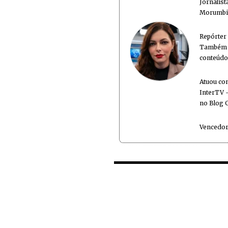
Jornalis
Morumbi 
Repórter
Também é
conteúdo
Atuou co
InterTV -
no Blog 
Vencedor