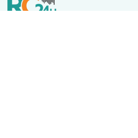
Política de Privacidade
Termos de Uso e Serviços
Política de Direitos Autorais
DESTAQUES
Boca Miúda
BOCA MIÚDA: OS BASTIDORES DA POLÍTICA NA REGIÃO
DOS LAGOS NESTA QUARTA-FEIRA (5)
Arraial do Cabo
Arraial do Cabo abre processo seletivo com 100
vagas para profissionais da Saúde