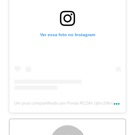
Ver essa foto no Instagram
U
m post compartilhado por Portal RC24h (@rc24hnoticias)