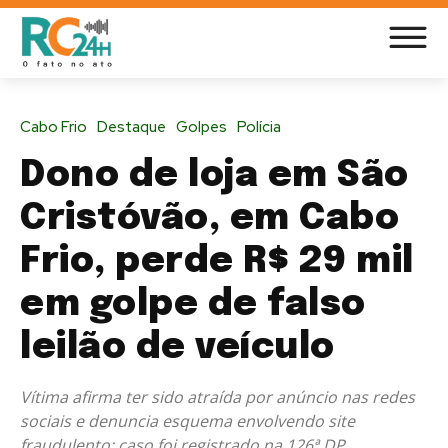
Cabo Frio
Destaque
Golpes
Polícia
Dono de loja em São
Cristóvão, em Cabo
Frio, perde R$ 29 mil
em golpe de falso
leilão de veículo
Vítima afirma ter sido atraída por anúncio nas redes
sociais e denuncia esquema envolvendo site
fraudulento; caso foi registrado na 126ª DP