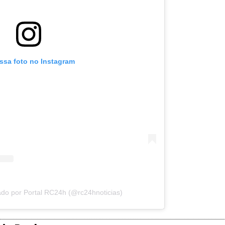
essa foto no Instagram
do por Portal RC24h (@rc24hnoticias)