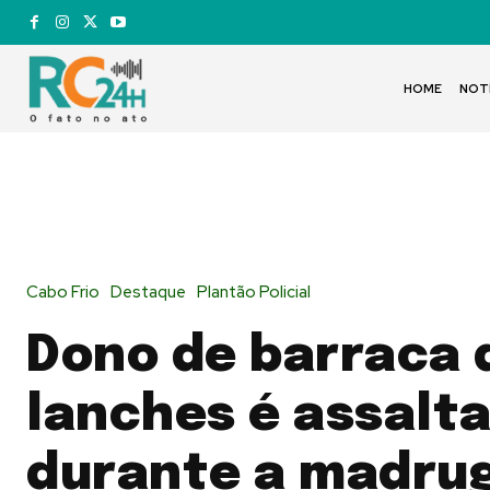
HOME
NOT
Cabo Frio
Destaque
Plantão Policial
Dono de barraca 
lanches é assalt
durante a madru