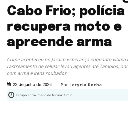
Cabo Frio; polícia
recupera moto e
apreende arma
Crime aconteceu no Jardim Esperança enquanto vítima 
rastreamento de celular levou agentes até Tamoios, onde
com arma e itens roubados
Por
Letycia Rocha
22 de junho de 2026
Tempo aproximado de leitura:
1
min.