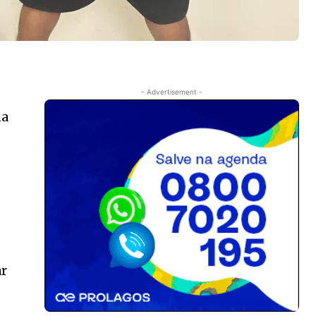
- Advertisement -
na
ar