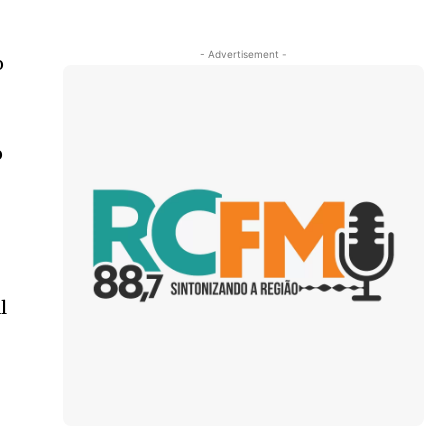
- Advertisement -
o
o
l
r