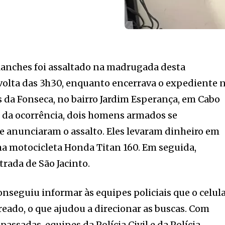
lanches foi assaltado na madrugada desta
 volta das 3h30, enquanto encerrava o expediente 
da Fonseca, no bairro Jardim Esperança, em Cabo
o da ocorrência, dois homens armados se
e anunciaram o assalto. Eles levaram dinheiro em
ma motocicleta Honda Titan 160. Em seguida,
trada de São Jacinto.
onseguiu informar às equipes policiais que o celul
reado, o que ajudou a direcionar as buscas. Com
assadas, equipes da Polícia Civil e da Polícia