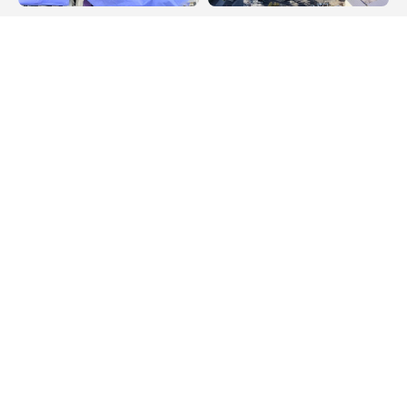
Destaque
Destaque
Agosto Lilás leva
Maricá recebe Corrida
orientação sobre
da Padroeira Nossa
violência contra a
Senhora do Amparo
mulher à Feira
neste domingo (9)
Municipal de São Pedro
da Aldeia
Política de Privacidade
Termos de Uso e Serviços