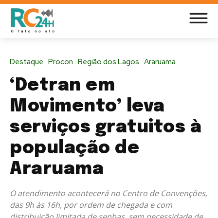
Destaque
Procon
Região dos Lagos
Araruama
‘Detran em
Movimento’ leva
serviços gratuitos à
população de
Araruama
O atendimento acontecerá no Centro de Convenções,
das 9h às 16h, por ordem de chegada e com
distribuição limitada de senhas, sem necessidade de