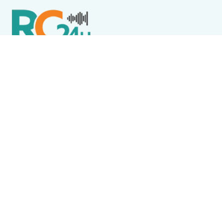
Política de Privacidade
Termos de Uso e Serviços
Política de Direitos Autorais
DESTAQUES
Boca Miúda
BOCA MIÚDA: OS BASTIDORES DA POLÍTICA NA REGIÃO
DOS LAGOS NESTA SEXTA-FEIRA (7)
Destaque
Wine Jazz 2026 tem início nesta sexta-feira (7) em