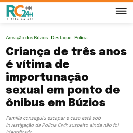
Armação dos Búzios
Destaque
Polícia
Criança de três anos
é vítima de
importunação
sexual em ponto de
ônibus em Búzios
Família conseguiu escapar e caso está sob
investigação da Polícia Civil; suspeito ainda não foi
identificado