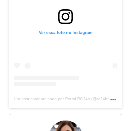
Ver essa foto no Instagram
U
m post compartilhado por Portal RC24h (@rc24hnoticias)