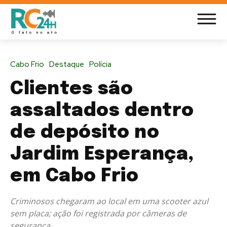
Cabo Frio
Destaque
Polícia
Clientes são
assaltados dentro
de depósito no
Jardim Esperança,
em Cabo Frio
Criminosos chegaram ao local em uma scooter azul
sem placa; ação foi registrada por câmeras de
segurança