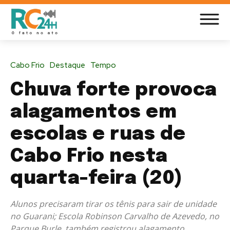
Cabo Frio
Destaque
Tempo
Chuva forte provoca
alagamentos em
escolas e ruas de
Cabo Frio nesta
quarta-feira (20)
Alunos precisaram tirar os tênis para sair de unidade
no Guarani; Escola Robinson Carvalho de Azevedo, no
Parque Burle, também registrou alagamento