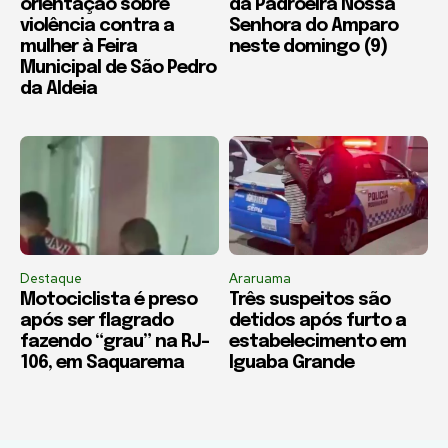
orientação sobre
da Padroeira Nossa
violência contra a
Senhora do Amparo
mulher à Feira
neste domingo (9)
Municipal de São Pedro
da Aldeia
Destaque
Araruama
Motociclista é preso
Três suspeitos são
após ser flagrado
detidos após furto a
fazendo “grau” na RJ-
estabelecimento em
106, em Saquarema
Iguaba Grande